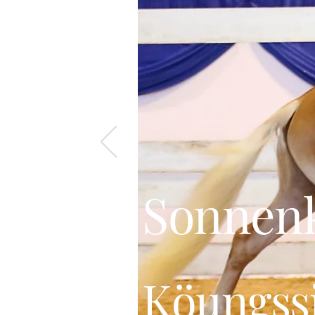
Sonnen
K
öungss