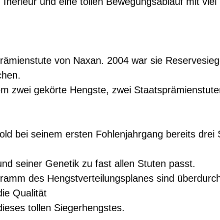
e, Inerieur und eine tollen Bewegungsablauf mit vi
tsprämienstute von Naxan. 2004 war sie Reservesieg
chen.
em zwei gekörte Hengste, zwei Staatsprämienstut
ld bei seinem ersten Fohlenjahrgang bereits drei 
und seiner Genetik zu fast allen Stuten passt.
amm des Hengstverteilungsplanes sind überdurchs
ie Qualität
ieses tollen Siegerhengstes.