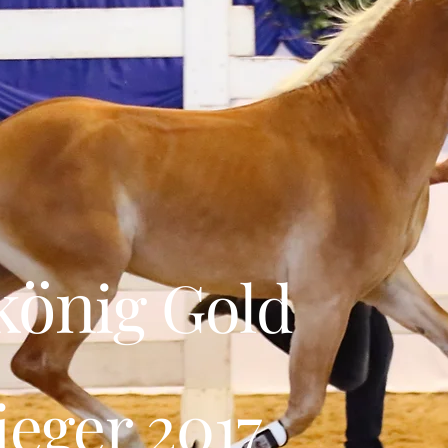
kön
ig Gold
ieger 2017