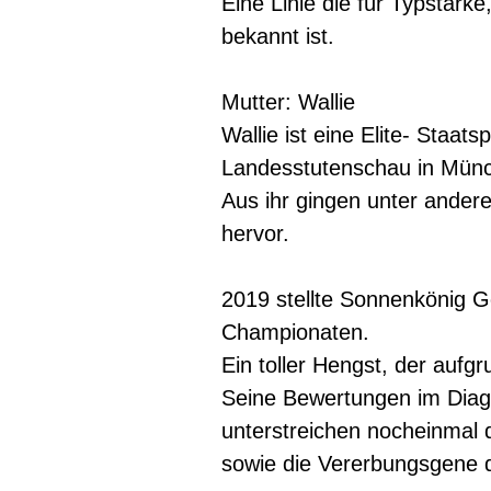
Eine Linie die für Typstärk
bekannt ist.
Mutter: Wallie
Wallie ist eine Elite- Staa
Landesstutenschau in Mün
Aus ihr gingen unter ander
hervor.
2019 stellte Sonnenkönig Go
Championaten.
Ein toller Hengst, der aufgr
Seine Bewertungen im Diagr
unterstreichen nocheinmal d
sowie die Vererbungsgene d